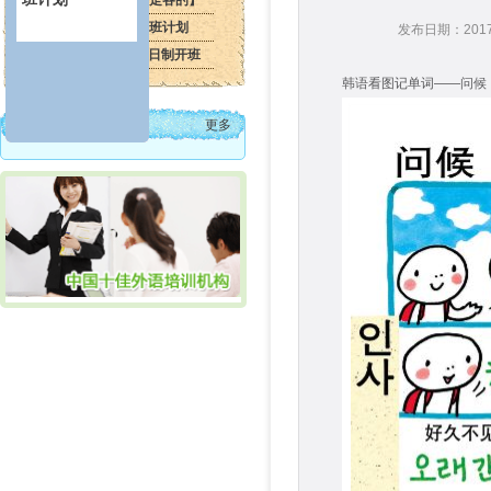
韩语常用词汇【各走各的】
韩通最新寒假班开班计划
发布日期：2017-0
2016年3月韩通全日制开班
韩语看图记单词——问候
热门课程
更多