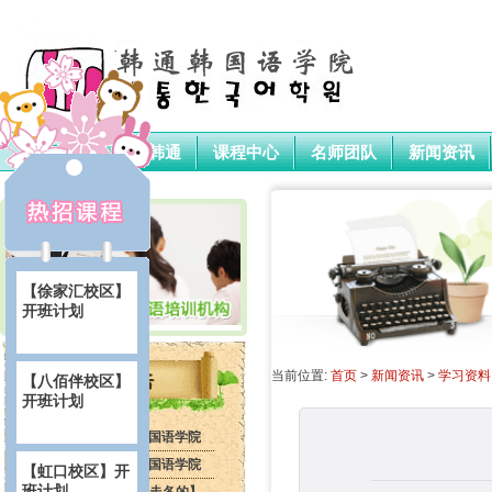
首页
关于韩通
课程中心
名师团队
新闻资讯
【徐家汇校区】
开班计划
当前位置:
首页
>
新闻资讯
>
学习资料
【八佰伴校区】
开班计划
2014年6月韩通韩国语学院
虹口校区开课计划
2014年6月韩通韩国语学院
【虹口校区】开
班计划
徐汇校区开课计划