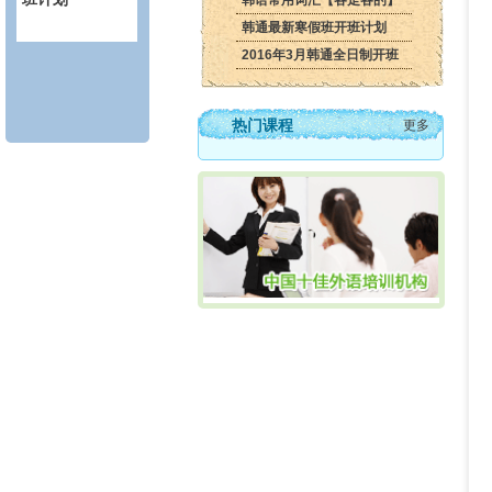
韩语常用词汇【各走各的】
韩通最新寒假班开班计划
2016年3月韩通全日制开班
热门课程
更多