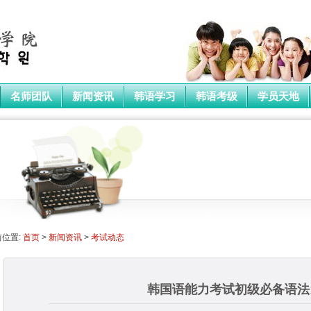
上海韩通韩语培训学院
首选上海韩通韩语
名师团队
新闻资讯
韩语学习
韩语考级
学员天地
前位置:
首页
>
新闻资讯
>
考试动态
韩国语能力考试初级必备语法16