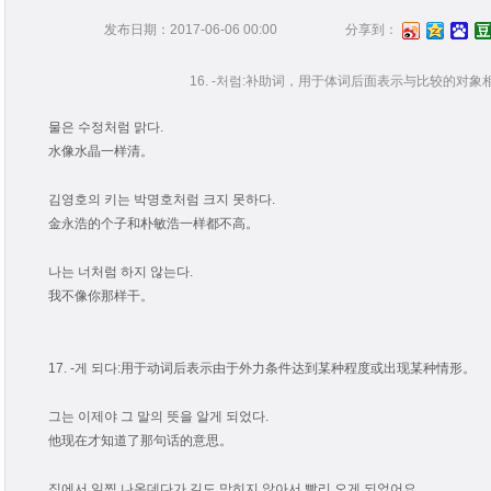
发布日期：2017-06-06 00:00
分享到：
16. -처럼:补助词，用于体词后面表示与比较的对象相似
물은 수정처럼 맑다.
水像水晶一样清。
김영호의 키는 박명호처럼 크지 못하다.
金永浩的个子和朴敏浩一样都不高。
나는 너처럼 하지 않는다.
我不像你那样干。
17. -게 되다:用于动词后表示由于外力条件达到某种程度或出现某种情形。
그는 이제야 그 말의 뜻을 알게 되었다.
他现在才知道了那句话的意思。
집에서 일찍 나온데다가 길도 막히지 않아서 빨리 오게 되었어요.