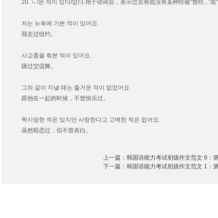
20. ㄴ/은 적이 있다/없다:用于动词后，表示过去有或没有某种经验“曾经...”或“不
저는 뉴욕에 가본 적이 있어요.
我去过纽约。
사교춤을 춰본 적이 있어요.
跳过交谊舞。
그와 같이 지낼 때는 즐거운 적이 없었어요.
跟他在一起的时候，不曾快乐过。
짝사랑한 적은 있지만 사랑한다고 고백한 적은 없어요.
虽然暗恋过，但不曾表白。
上一篇：韩国语能力考试初级作文范文 9：第
下一篇：韩国语能力考试初级作文范文 1：第