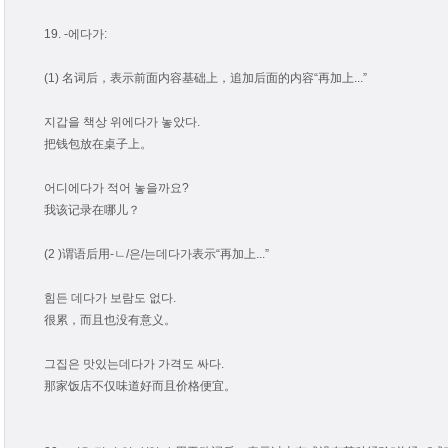
19. -에다가:
(1) 名词后，表示前面内容基础上，追加后面的内容“再加上...”
지갑을 책상 위에다가 놓았다.
把钱包放在桌子上。
어디에다가 적어 놓을까요?
我该记录在哪儿？
(2 )谓语后用-ㄴ/은/는데다가表示“再加上...”
힘든 데다가 보람도 없다.
很累，而且也没有意义。
그집은 맛있는데다가 가격도 싸다.
那家饭店不仅味道好而且价格便宜。