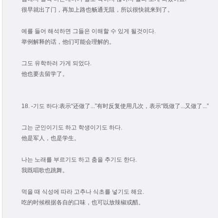
很早就出了门，再加上路也畅通无阻，所以很快就来到了。
예를 들어 해석하면 그들은 이해할 수 있게 될것이다.
举例解释的话，他们可能会理解的。
그도 유학하러 가게 되었다.
他也要去留学了。
18. -기도 하다:表示“还做了...”有时反复使用几次，表示“既做了...又做了...”
그는 군인이기도 하고 학생이기도 하다.
他是军人，也是学生。
나는 노래를 부르기도 하고 춤을 추기도 한다.
我既唱歌也跳舞。
먹을 때 식성에 따라 고추나 식초를 넣기도 해요.
吃的时候根据各自的口味，也可以放辣椒或醋。