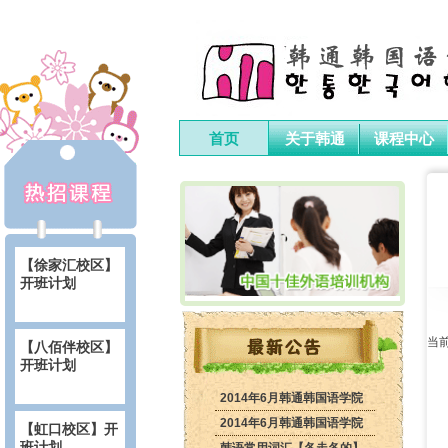
首页
关于韩通
课程中心
【徐家汇校区】
开班计划
当
【八佰伴校区】
开班计划
2014年6月韩通韩国语学院
虹口校区开课计划
2014年6月韩通韩国语学院
【虹口校区】开
班计划
徐汇校区开课计划