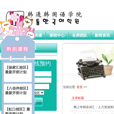
首页
关于韩通
课程中心
名师团队
新闻资讯
新闻资讯
韩语培训
在线预约
【徐家汇校区】
最新开班计划
您的姓名:
手机号码:
性 别:
当前位置:
首页
>>
【八佰伴校区】
最新开班计划
预约中心:
文章标题
网上学韩语词汇：人力资源类
【虹口校区】最
新开班计划